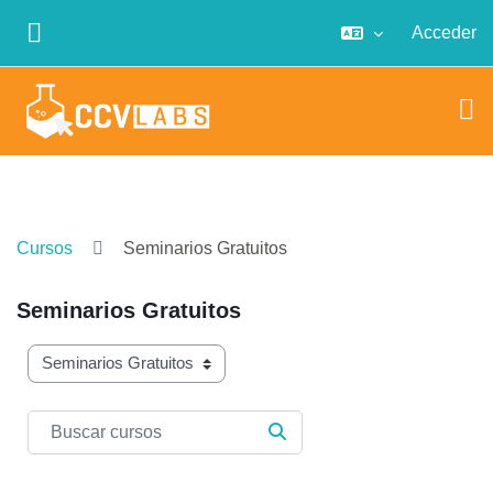
Saltar al contenido principal
Acceder
PANEL LATERAL
Cursos
Seminarios Gratuitos
Seminarios Gratuitos
Categorías de curso
Buscar cursos
BUSCAR CURSOS