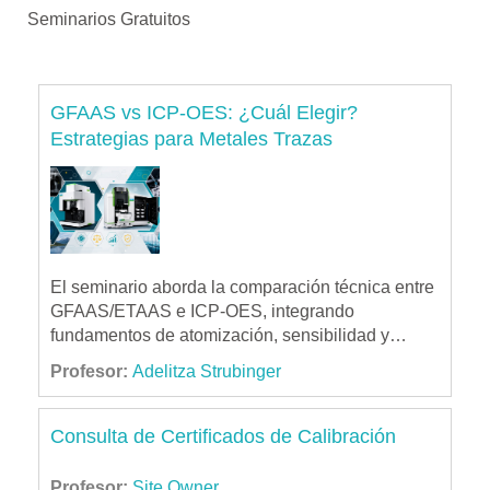
Seminarios Gratuitos
GFAAS vs ICP-OES: ¿Cuál Elegir?
Estrategias para Metales Trazas
El seminario aborda la comparación técnica entre
GFAAS/ETAAS e ICP-OES, integrando
fundamentos de atomización, sensibilidad y
selectividad, análisis de interferencias,
Profesor:
Adelitza Strubinger
desempeño metrológico y costos operativos. Se
desarrollan criterios de selección según matriz,
concentración y normativa, incluyendo validación,
Consulta de Certificados de Calibración
QA/QC y trazabilidad conforme a ISO/IEC 17025,
con enfoque en decisiones analíticas en
Profesor:
Site Owner