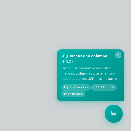
EMPRESA / LABORATORIO
*
✕
🔬 ¿Buscas una columna
HPLC?
Consulta equivalencias entre
marcas, columnas por analito y
clasificaciones USP — al instante.
Equivalencias
USP L1–L115
Phenomenex
💬