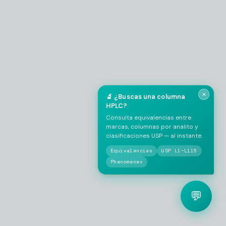
EMPRESA / LABORATORIO
*
✕
🔬 ¿Buscas una columna
HPLC?
Consulta equivalencias entre
marcas, columnas por analito y
clasificaciones USP — al instante.
Equivalencias
USP L1–L115
Phenomenex
💬