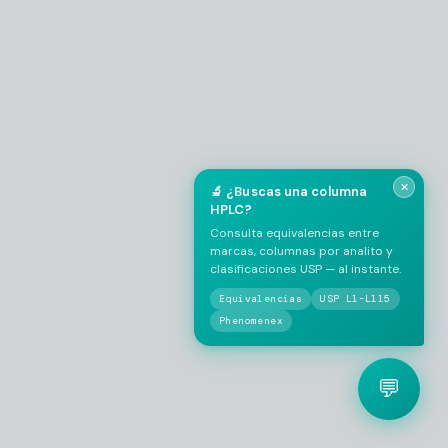
EMPRESA / LABORATORIO
*
✕
🔬 ¿Buscas una columna
HPLC?
Consulta equivalencias entre
marcas, columnas por analito y
clasificaciones USP — al instante.
Equivalencias
USP L1–L115
Phenomenex
💬