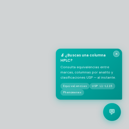
EMPRESA / LABORATORIO
*
✕
🔬 ¿Buscas una columna
HPLC?
Consulta equivalencias entre
marcas, columnas por analito y
clasificaciones USP — al instante.
Equivalencias
USP L1–L115
Phenomenex
💬