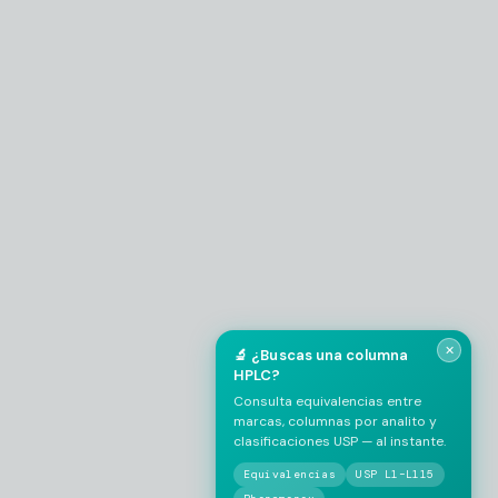
👋 Bienvenido al asesor de columnas
Para brindarte la mejor asesoría y hacer seguimiento a
tu consulta, por favor comparte tus datos de
contacto.
×
CCV Colombia
Phenomenex
NOMBRE COMPLETO
*
EMAIL
*
TELÉFONO / WHATSAPP
*
✕
🔬 ¿Buscas una columna
HPLC?
Consulta equivalencias entre
EMPRESA / LABORATORIO
*
marcas, columnas por analito y
clasificaciones USP — al instante.
Equivalencias
USP L1–L115