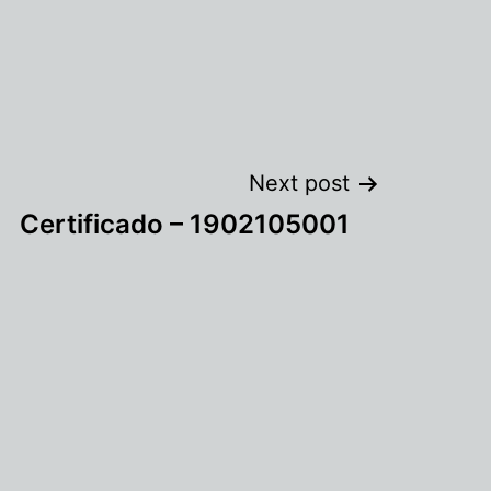
Next post
Certificado – 1902105001
CCV · Column Advisor
RAG · Hybrid Search · Activo